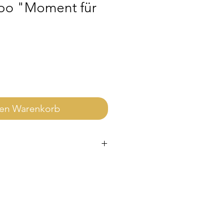
too "Moment für
den Warenkorb
ie enthaltene Lizenz ausschließlich
h gilt.
werblich nutzen möchtest, ist
g. Die Lizenz findest du im Shop.