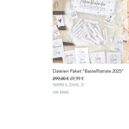
Dateien Paket "Bastelflatrate 2025"
Standardpreis
Sale-Preis
299,00 €
69,99 €
NIMM 4, ZAHL 3!
inkl. MwSt.