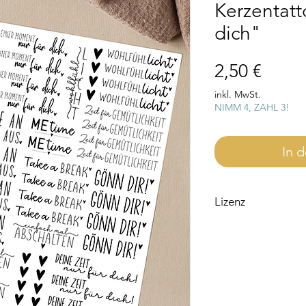
Kerzentat
dich"
Preis
2,50 €
inkl. MwSt.
NIMM 4, ZAHL 3!
In 
Lizenz
Bitte beachte, dass d
für den Privatgebrauc
Wenn du die Datei ge
eine Lizenz notwendi