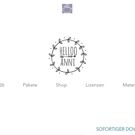
NIMM 4
ATE 2026
ZAHL 3
026
Pakete
Shop
Lizenzen
Mater
SOFORTIGER DO