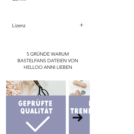
Lizenz
Bitte beachte, dass die enthaltene
Lizenz ausschließlich für den
Privatgebrauch gilt.
5 GRÜNDE WARUM
Wenn du die Datei gewerblich nutzen
BASTELFANS DATEIEN VON
möchtest, ist eine Lizenz notwendig.
HELLOO ANNI LIEBEN
Die Lizenz findest du im Shop.