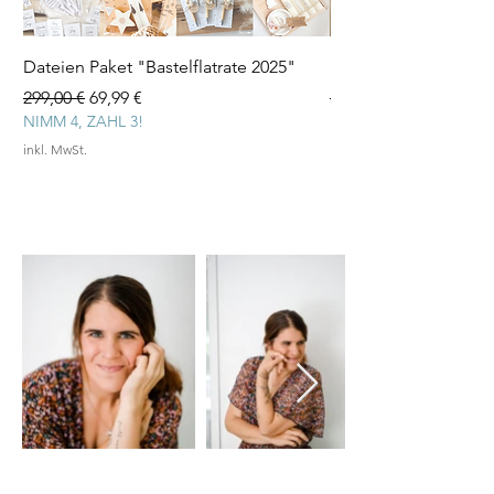
Dateien Paket "Bastelflatrate 2025"
Laserdatei "Herz Tee
Standardpreis
Sale-Preis
Standardpreis
299,00 €
69,99 €
3,99 €
NIMM 4, ZAHL 3!
inkl. MwSt.
inkl. MwSt.