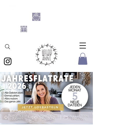
SHOPPE DIE BASTELFLATRATE 2026
NIMM 4
ZAHL 3
GRATIS DATEIEN-SET
AB 25 € BESTELLWERT
JETZT LOSBASTELN