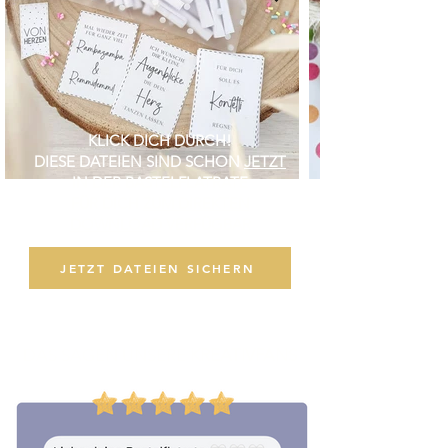
KLICK DICH DURCH!
DIESE DATEIEN SIND SCHON
JETZT
IN DER BASTELFLATRATE
FÜR DICH
ZUM DIREKTEN
DOWNLOAD
VERFÜGBAR
JETZT DATEIEN SICHERN
DAS SAGEN UNSERE
KREATIVFANS