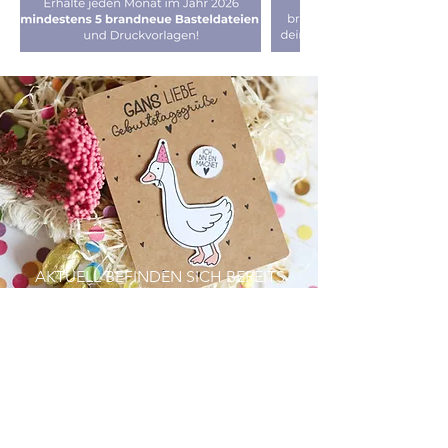
AKTUELL BEFINDEN SICH BEREITS
ÜBER
70
HOCHWERTIGE BASTELDATEIEN IN
DER FLATRATE,
WELCHE BEREITS FÜR 2026
ERSCHIENEN SIND.