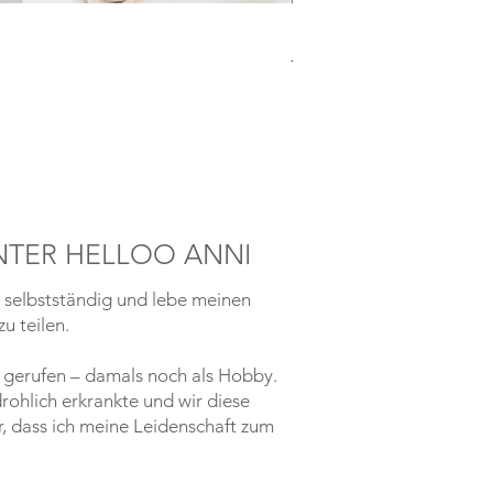
Laserdatei "Herz Teelicht
Standardpreis
Sale-Preis
3,99 €
0,00 €
inkl. MwSt.
INTER HELLOO ANNI
h selbstständig und lebe meinen
u teilen.
n gerufen – damals noch als Hobby.
ohlich erkrankte und wir diese
r, dass ich meine Leidenschaft zum