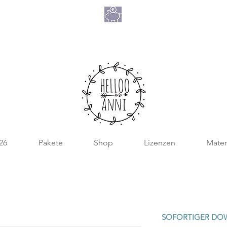
NIMM 4
ATE 2026
ZAHL 3
026
Pakete
Shop
Lizenzen
Mater
SOFORTIGER DO