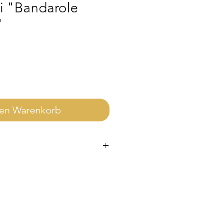
i "Bandarole
"
den Warenkorb
ie enthaltene Lizenz ausschließlich
h gilt.
werblich nutzen möchtest, ist
g. Die Lizenz findest du im Shop.