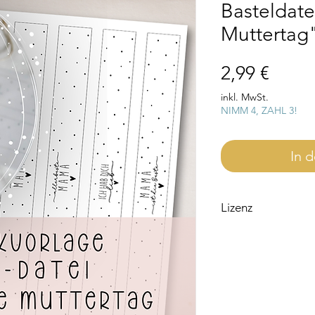
Basteldate
Muttertag
Preis
2,99 €
inkl. MwSt.
NIMM 4, ZAHL 3!
In 
Lizenz
Bitte beachte, dass d
für den Privatgebrauc
Wenn du die Datei ge
eine Lizenz notwendi