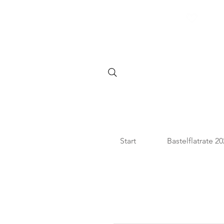
SHOPPE DIE BASTELFLATR
Start
Bastelflatrate 2