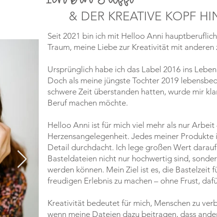
& DER KREATIVE KOPF H
Seit 2021 bin ich mit Helloo Anni hauptberuflic
Traum, meine Liebe zur Kreativität mit anderen z
Ursprünglich habe ich das Label 2016 ins Lebe
Doch als meine jüngste Tochter 2019 lebensbedr
schwere Zeit überstanden hatten, wurde mir kla
Beruf machen möchte.
Helloo Anni ist für mich viel mehr als nur Arbeit 
Herzensangelegenheit. Jedes meiner Produkte ist
Detail durchdacht. Ich lege großen Wert darauf
Basteldateien nicht nur hochwertig sind, sonde
werden können. Mein Ziel ist es, die Bastelzeit 
freudigen Erlebnis zu machen – ohne Frust, dafü
Kreativität bedeutet für mich, Menschen zu verb
wenn meine Dateien dazu beitragen, dass ande