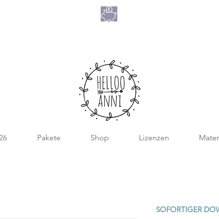
NIMM 4
ATE 2026
ZAHL 3
026
Pakete
Shop
Lizenzen
Mater
SOFORTIGER DO