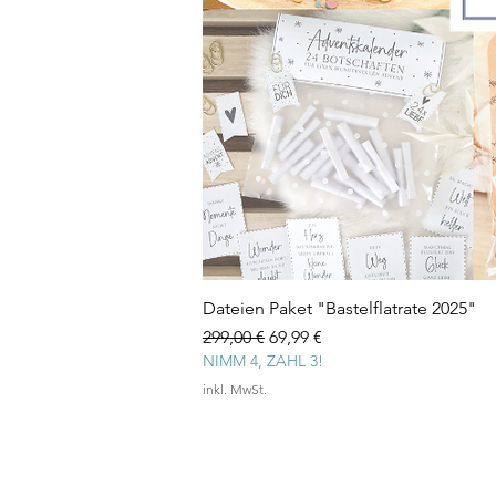
Dateien Paket "Bastelflatrate 2025"
Standardpreis
Sale-Preis
299,00 €
69,99 €
NIMM 4, ZAHL 3!
inkl. MwSt.