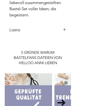
liebevoll zusammengestellten
Bastel-Set voller Ideen, die
begeistern.
Lizenz
Bitte beachte, dass die enthaltene
Lizenz ausschließlich für den
Privatgebrauch gilt.
5 GRÜNDE WARUM
Wenn du die Datei gewerblich nutzen
BASTELFANS DATEIEN VON
möchtest, ist eine Lizenz notwendig.
HELLOO ANNI LIEBEN
Die Lizenz findest du im Shop.