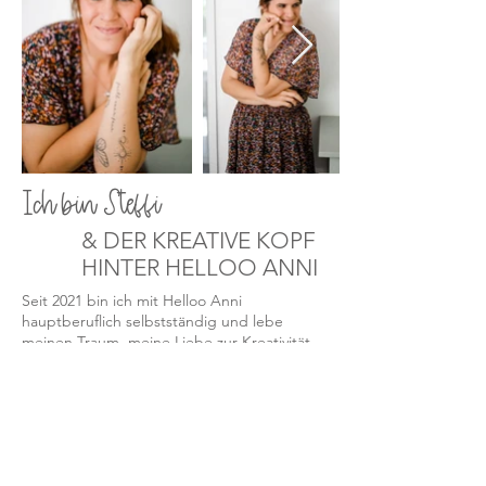
Ich bin Steffi
& DER KREATIVE KOPF
HINTER HELLOO ANNI
Seit 2021 bin ich mit Helloo Anni
hauptberuflich selbstständig und lebe
meinen Traum, meine Liebe zur Kreativität
mit anderen zu teilen.
Ursprünglich habe ich das Label 2016 ins
Leben gerufen – damals noch als Hobby.
Doch als meine jüngste Tochter 2019
lebensbedrohlich erkrankte und wir diese
schwere Zeit überstanden hatten, wurde