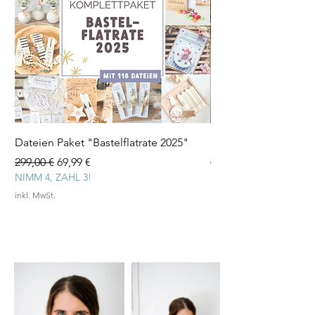
Dateien Paket "Bastelflatrate 2025"
Laserdatei "Herz Tee
Standardpreis
Sale-Preis
Standardpreis
299,00 €
69,99 €
3,99 €
NIMM 4, ZAHL 3!
inkl. MwSt.
inkl. MwSt.