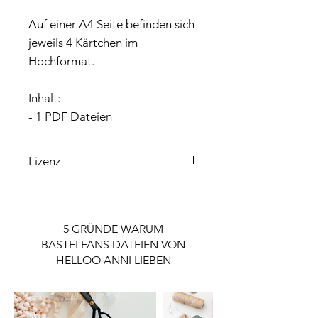
Auf einer A4 Seite befinden sich
jeweils 4 Kärtchen im
Hochformat.
Inhalt:
- 1 PDF Dateien
Lizenz
Bitte beachte, dass die enthaltene
Lizenz ausschließlich für den
Privatgebrauch gilt.
5 GRÜNDE WARUM
Wenn du die Datei gewerblich nutzen
BASTELFANS DATEIEN VON
möchtest, ist eine Lizenz notwendig.
HELLOO ANNI LIEBEN
Die Lizenz findest du im Shop.