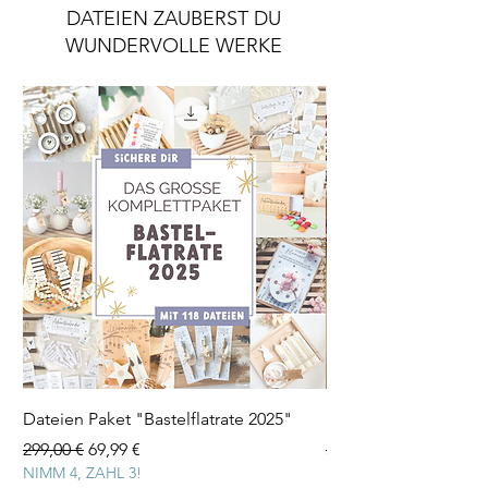
DATEIEN ZAUBERST DU
WUNDERVOLLE WERKE
Dateien Paket "Bastelflatrate 2025"
Laserdatei "Herz Tee
Standardpreis
Sale-Preis
Standardpreis
299,00 €
69,99 €
3,99 €
NIMM 4, ZAHL 3!
inkl. MwSt.