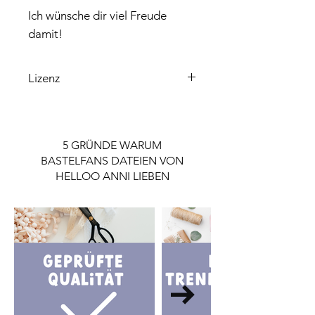
Ich wünsche dir viel Freude
damit!
Lizenz
Bitte beachte, dass die enthaltene
Lizenz ausschließlich für den
Privatgebrauch gilt.
5 GRÜNDE WARUM
Wenn du die Datei gewerblich nutzen
BASTELFANS DATEIEN VON
möchtest, ist eine Lizenz notwendig.
HELLOO ANNI LIEBEN
Die Lizenz findest du im Shop.