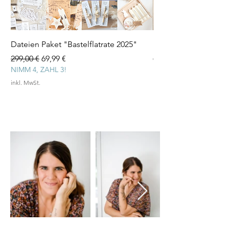
Dateien Paket "Bastelflatrate 2025"
Laserdatei "Herz Tee
Standardpreis
Sale-Preis
Standardpreis
299,00 €
69,99 €
3,99 €
NIMM 4, ZAHL 3!
inkl. MwSt.
inkl. MwSt.