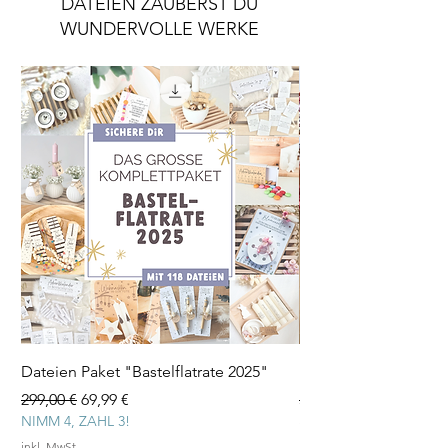
DATEIEN ZAUBERST DU
WUNDERVOLLE WERKE
Dateien Paket "Bastelflatrate 2025"
Laserdatei "Herz Tee
Standardpreis
Sale-Preis
Standardpreis
299,00 €
69,99 €
3,99 €
NIMM 4, ZAHL 3!
inkl. MwSt.
inkl. MwSt.