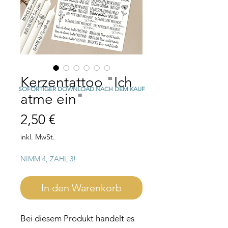
Kerzentattoo "Ich
SOFORTIGER DOWNLOAD NACH DEM KAUF
atme ein"
Preis
2,50 €
inkl. MwSt.
NIMM 4, ZAHL 3!
In den Warenkorb
Bei diesem Produkt handelt es