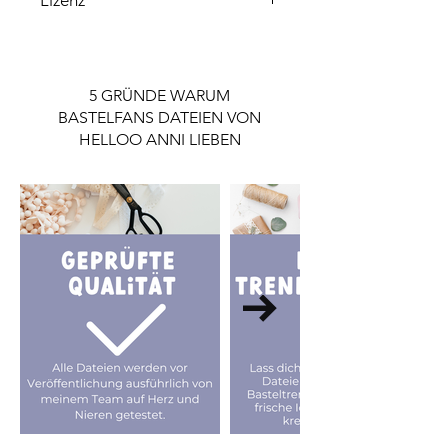
Bitte beachte, dass die enthaltene
Lizenz ausschließlich für den
Privatgebrauch gilt.
5 GRÜNDE WARUM
Wenn du die Datei gewerblich nutzen
BASTELFANS DATEIEN VON
möchtest, ist eine Lizenz notwendig.
HELLOO ANNI LIEBEN
Die Lizenz findest du im Shop.