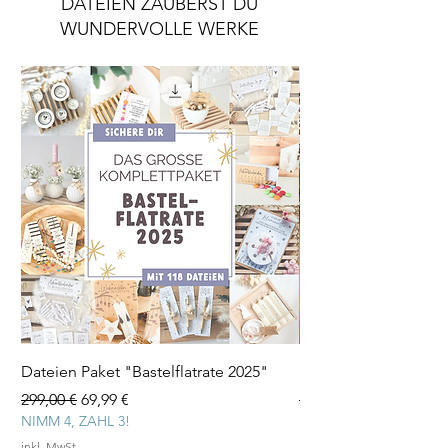
DATEIEN ZAUBERST DU
WUNDERVOLLE WERKE
Dateien Paket "Bastelflatrate 2025"
Laserdatei "Herz Tee
Standardpreis
Sale-Preis
Standardpreis
299,00 €
69,99 €
3,99 €
NIMM 4, ZAHL 3!
inkl. MwSt.
inkl. MwSt.