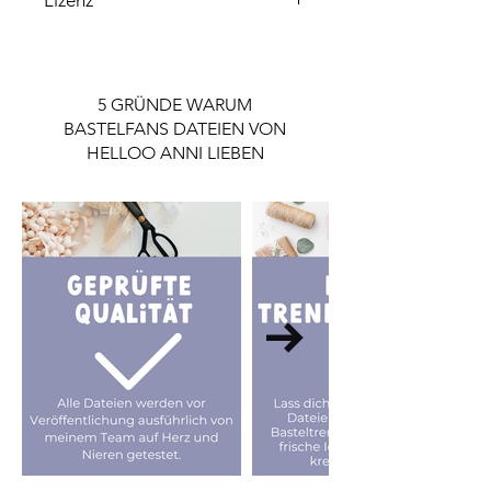
Bitte beachte, dass die enthaltene
Lizenz ausschließlich für den
Privatgebrauch gilt.
5 GRÜNDE WARUM
Wenn du die Datei gewerblich nutzen
BASTELFANS DATEIEN VON
möchtest, ist eine Lizenz notwendig.
HELLOO ANNI LIEBEN
Die Lizenz findest du im Shop.