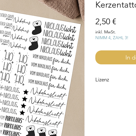
Kerzentatt
Preis
2,50 €
inkl. MwSt.
NIMM 4, ZAHL 3!
In 
Lizenz
Bitte beachte, dass d
für den Privatgebrauc
Wenn du die Datei ge
eine Lizenz notwendi