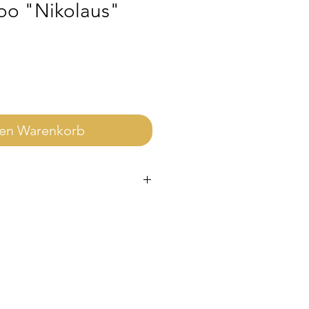
oo "Nikolaus"
den Warenkorb
ie enthaltene Lizenz ausschließlich
h gilt.
werblich nutzen möchtest, ist
g. Die Lizenz findest du im Shop.