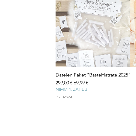
Dateien Paket "Bastelflatrate 2025"
Standardpreis
Sale-Preis
299,00 €
69,99 €
NIMM 4, ZAHL 3!
inkl. MwSt.