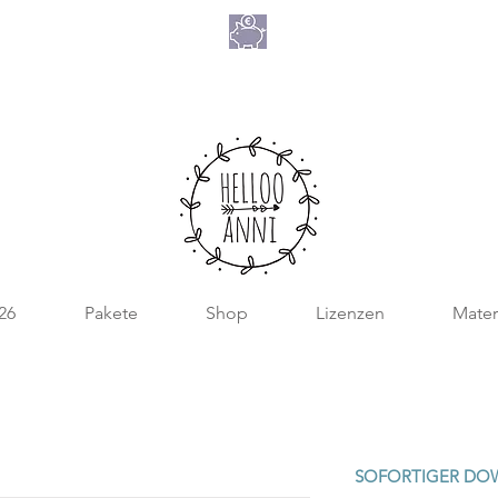
NIMM 4
ATE 2026
ZAHL 3
026
Pakete
Shop
Lizenzen
Mater
SOFORTIGER DO