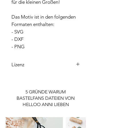
für die kleinen Großen!
Das Motiv ist in den folgenden
Formaten enthalten:
- SVG
- DXF
- PNG
Lizenz
Bitte beachte, dass die enthaltene
Lizenz ausschließlich für den
Privatgebrauch gilt.
5 GRÜNDE WARUM
Wenn du die Datei gewerblich nutzen
BASTELFANS DATEIEN VON
möchtest, ist eine Lizenz notwendig.
HELLOO ANNI LIEBEN
Die Lizenz findest du im Shop.