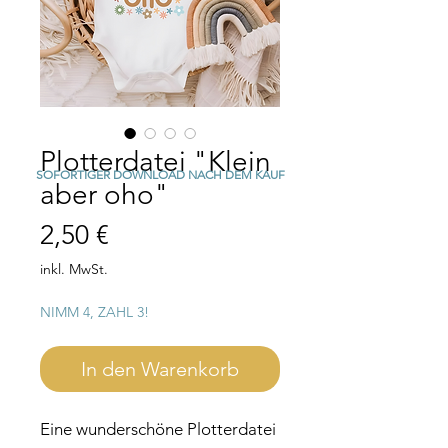
Plotterdatei "Klein
SOFORTIGER DOWNLOAD NACH DEM KAUF
aber oho"
Preis
2,50 €
inkl. MwSt.
NIMM 4, ZAHL 3!
In den Warenkorb
Eine wunderschöne Plotterdatei