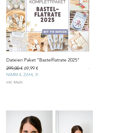
Dateien Paket "Bastelflatrate 2025"
Laserdatei "Herz Tee
Standardpreis
Sale-Preis
Standardpreis
299,00 €
69,99 €
3,99 €
NIMM 4, ZAHL 3!
inkl. MwSt.
inkl. MwSt.