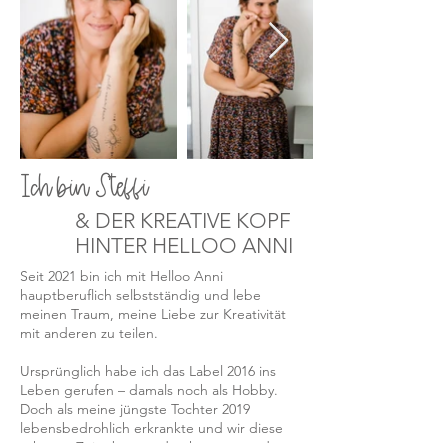
Ich bin Steffi
& DER KREATIVE KOPF
HINTER HELLOO ANNI
Seit 2021 bin ich mit Helloo Anni
hauptberuflich selbstständig und lebe
meinen Traum, meine Liebe zur Kreativität
mit anderen zu teilen.
Ursprünglich habe ich das Label 2016 ins
Leben gerufen – damals noch als Hobby.
Doch als meine jüngste Tochter 2019
lebensbedrohlich erkrankte und wir diese
schwere Zeit überstanden hatten, wurde