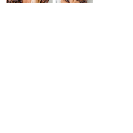
Ich bin Steffi
& DER KREATIVE KOPF
HINTER HELLOO ANNI
Seit 2021 bin ich mit Helloo Anni
hauptberuflich selbstständig und lebe
meinen Traum, meine Liebe zur Kreativität
mit anderen zu teilen.
Ursprünglich habe ich das Label 2016 ins
Leben gerufen – damals noch als Hobby.
Doch als meine jüngste Tochter 2019
lebensbedrohlich erkrankte und wir diese
schwere Zeit überstanden hatten, wurde
mir klar, dass ich meine Leidenschaft zum
Beruf machen möchte.