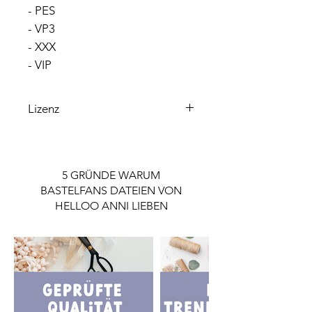
- PES
- VP3
- XXX
- VIP
Lizenz
Bitte beachte, dass die enthaltene
Lizenz ausschließlich für den
Privatgebrauch gilt.
5 GRÜNDE WARUM
Wenn du die Datei gewerblich nutzen
BASTELFANS DATEIEN VON
möchtest, ist eine Lizenz notwendig.
HELLOO ANNI LIEBEN
Die Lizenz findest du im Shop.