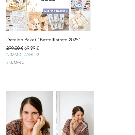
Dateien Paket "Bastelflatrate 2025"
Laserdatei "Herz Tee
Standardpreis
Sale-Preis
Standardpreis
299,00 €
69,99 €
3,99 €
NIMM 4, ZAHL 3!
inkl. MwSt.
inkl. MwSt.