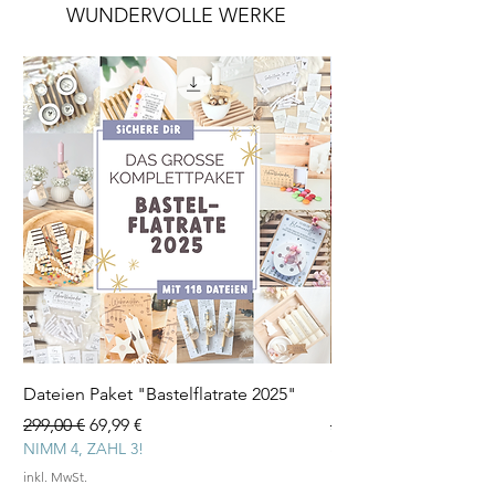
WUNDERVOLLE WERKE
Dateien Paket "Bastelflatrate 2025"
Laserdatei "Herz Tee
Standardpreis
Sale-Preis
Standardpreis
299,00 €
69,99 €
3,99 €
NIMM 4, ZAHL 3!
inkl. MwSt.
inkl. MwSt.