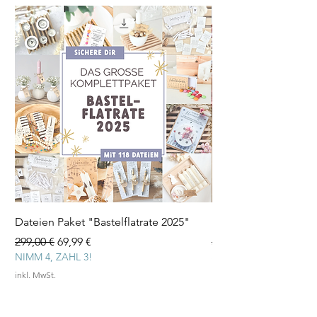
Dateien Paket "Bastelflatrate 2025"
Laserdatei "Herz Tee
Standardpreis
Sale-Preis
Standardpreis
299,00 €
69,99 €
3,99 €
NIMM 4, ZAHL 3!
inkl. MwSt.
inkl. MwSt.