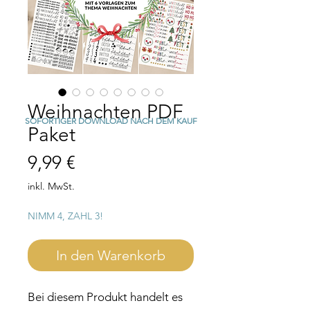
Weihnachten PDF
SOFORTIGER DOWNLOAD NACH DEM KAUF
Paket
Preis
9,99 €
inkl. MwSt.
NIMM 4, ZAHL 3!
In den Warenkorb
Bei diesem Produkt handelt es