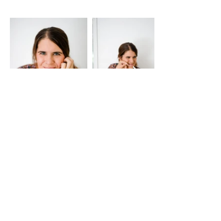
Ich bin Steffi
& DER KREATIVE KOPF
HINTER HELLOO ANNI
Seit 2021 bin ich mit Helloo Anni
hauptberuflich selbstständig und lebe
meinen Traum, meine Liebe zur Kreativität
mit anderen zu teilen.